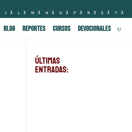
J
L
M
N
O
P
R
S
T
BLOG
Reportes
Cursos
Devocionales
Últimas
Entradas: