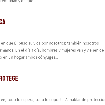
credulidad y de que...
ica
 en que Él puso su vida por nosotros; también nosotros
manos. En el día a día, hombres y mujeres van y vienen de
do en un hogar ambos cónyuges...
protege
cree, todo lo espera, todo lo soporta. Al hablar de protecci