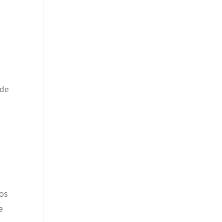
 de
mos
e