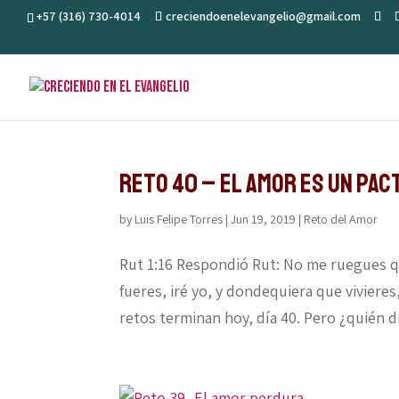
+57 (316) 730-4014
creciendoenelevangelio@gmail.com
Reto 40 – El amor es un pac
by
Luis Felipe Torres
|
Jun 19, 2019
|
Reto del Amor
Rut 1:16 Respondió Rut: No me ruegues qu
fueres, iré yo, y dondequiera que vivieres
retos terminan hoy, día 40. Pero ¿quién d