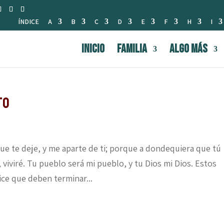
ÍNDICE
A
B
C
D
E
F
H
I
INICIO
FAMILIA
Algo Más
to
e te deje, y me aparte de ti; porque a dondequiera que tú
, viviré. Tu pueblo será mi pueblo, y tu Dios mi Dios. Estos
ice que deben terminar...