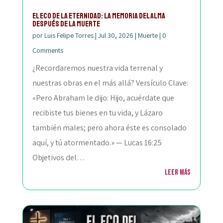
El Eco de la Eternidad: La Memoria del Alma
después de la Muerte
por
Luis Felipe Torres
|
Jul 30, 2026
|
Muerte
|
0
Comments
¿Recordaremos nuestra vida terrenal y
nuestras obras en el más allá? Versículo Clave:
«Pero Abraham le dijo: Hijo, acuérdate que
recibiste tus bienes en tu vida, y Lázaro
también males; pero ahora éste es consolado
aquí, y tú atormentado.» — Lucas 16:25
Objetivos del…
Leer más