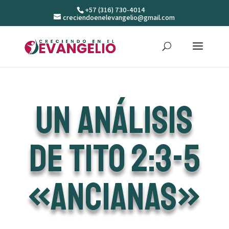
+57 (316) 730-4014
creciendoenelevangelio@gmail.com
Un análisis
de Tito 2:3-5
«Ancianas»