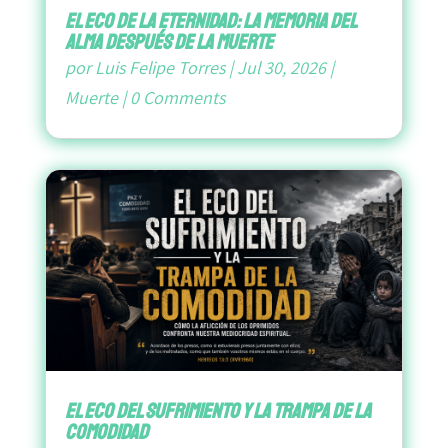
El Eco de la Eternidad: La Memoria del
Alma después de la Muerte
por
Luis Felipe Torres
|
Jul 30, 2026
|
Muerte
|
0 Comments
El Eco del Sufrimiento y la Trampa de la
Comodidad