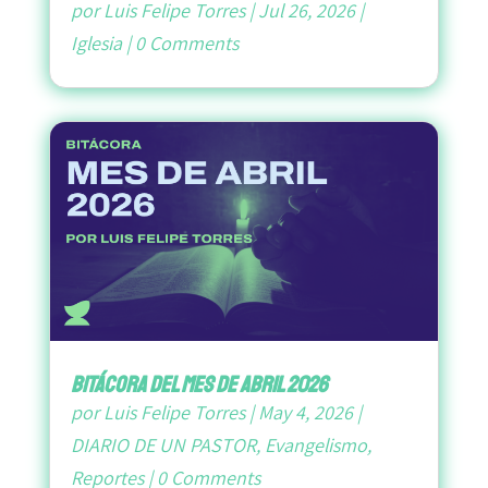
por
Luis Felipe Torres
|
Jul 26, 2026
|
Iglesia
|
0 Comments
bitácora del mes de abril 2026
por
Luis Felipe Torres
|
May 4, 2026
|
DIARIO DE UN PASTOR
,
Evangelismo
,
Reportes
|
0 Comments