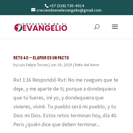
+57 (316) 730-4014
creciendoenelevangelio@gmail.com
Reto 40 – El amor es un pacto
by
Luis Felipe Torres
|
Jun 19, 2019
|
Reto del Amor
Rut 1:16 Respondió Rut: No me ruegues que te
deje, y me aparte de ti; porque a dondequiera
que tú fueres, iré yo, y dondequiera que
vivieres, viviré. Tu pueblo será mi pueblo, y tu
Dios mi Dios. Estos retos terminan hoy, día 40.
Pero ¿quién dice que deben terminar...