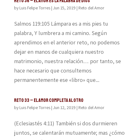
Reto 36 – El amor es la palabra de Dios
by
Luis Felipe Torres
|
Jun 15, 2019
|
Reto del Amor
Salmos 119:105 Lámpara es a mis pies tu
palabra, Y lumbrera a mi camino. Según
aprendimos en el anterior reto, no podemos
dejar en manos de cualquiera nuestro
matrimonio, nuestra relación… por tanto, se
hace necesario que consultemos
permanentemente ese «libro» que...
Reto 33 – El amor completa al otro
by
Luis Felipe Torres
|
Jun 12, 2019
|
Reto del Amor
(Eclesiastés 4:11) También si dos durmieren
juntos, se calentarán mutuamente; mas ¿cómo