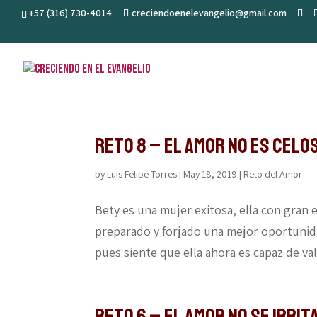
+57 (316) 730-4014
creciendoenelevangelio@gmail.com
Reto 8 – El amor no es celo
by
Luis Felipe Torres
|
May 18, 2019
|
Reto del Amor
Bety es una mujer exitosa, ella con gran 
preparado y forjado una mejor oportunid
pues siente que ella ahora es capaz de vale
Reto 6 – El amor no se irrit