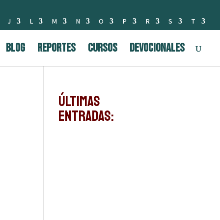
J
L
M
N
O
P
R
S
T
BLOG
Reportes
Cursos
Devocionales
Últimas
Entradas: