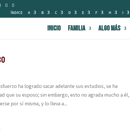
ÍNDICE
A
B
C
D
E
F
H
I
INICIO
FAMILIA
Algo Más
so
esfuerzo ha logrado sacar adelante sus estudios, se ha
ad que su esposo; sin embargo, esto no agrada mucho a él,
rse por sí misma, y lo lleva a...
a