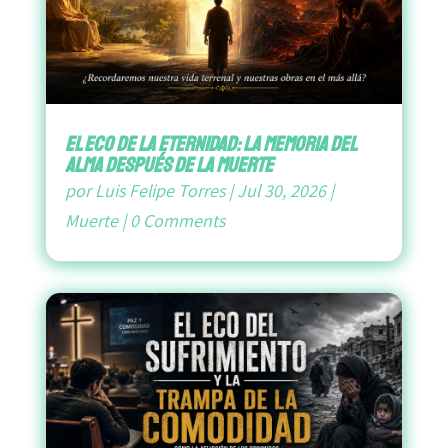
El Eco de la Eternidad: La Memoria del
Alma después de la Muerte
por
Luis Felipe Torres
|
Jul 30, 2026
|
Muerte
|
0 Comments