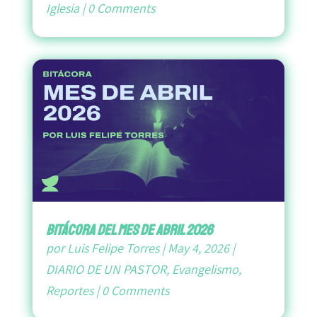
Iglesia
|
0 Comments
bitácora del mes de abril 2026
por
Luis Felipe Torres
|
May 4, 2026
|
DIARIO DE UN PASTOR
,
Evangelismo
,
Reportes
|
0 Comments