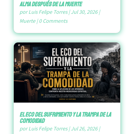
Alma después de la Muerte
por
Luis Felipe Torres
|
Jul 30, 2026
|
Muerte
|
0 Comments
El Eco del Sufrimiento y la Trampa de la
Comodidad
por
Luis Felipe Torres
|
Jul 26, 2026
|