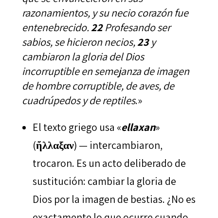
razonamientos, y su necio corazón fue
entenebrecido
.
22
Profesando ser
sabios, se hicieron necios,
23
y
cambiaron la gloria del Dios
incorruptible en semejanza de imagen
de hombre corruptible, de aves, de
cuadrúpedos y de reptiles
.»
El texto griego usa «
ellaxan
»
(
ἤλλαξαν
) — intercambiaron,
trocaron. Es un acto deliberado de
sustitución: cambiar la gloria de
Dios por la imagen de bestias. ¿No es
exactamente lo que ocurre cuando