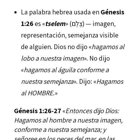
La palabra hebrea usada en
Génesis
1:26
es «
tselem
» (צֶלֶם) — imagen,
representación, semejanza visible
de alguien. Dios no dijo «
hagamos al
lobo a nuestra imagen
». No dijo
«
hagamos al águila conforme a
nuestra semejanza
». Dijo: «
Hagamos
al HOMBRE
.»
Génesis 1:26-27
«
Entonces dijo Dios:
Hagamos al hombre a nuestra imagen,
conforme a nuestra semejanza; y
señoree en los peces del mar, en las