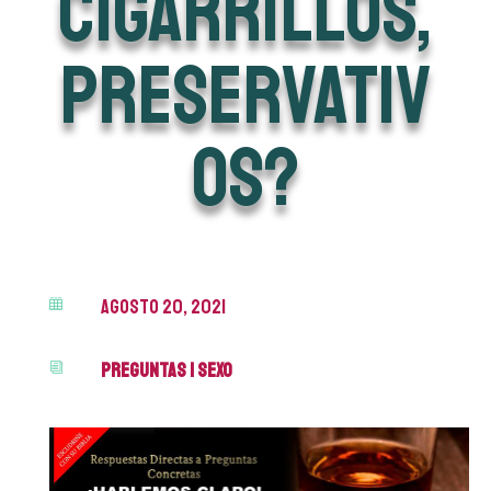
cigarrillos,
preservativ
os?
agosto 20, 2021

Preguntas
|
Sexo
i