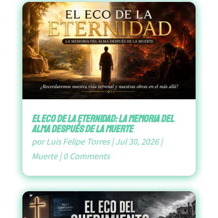
El Eco de la Eternidad: La Memoria del
Alma después de la Muerte
por
Luis Felipe Torres
|
Jul 30, 2026
|
Muerte
|
0 Comments