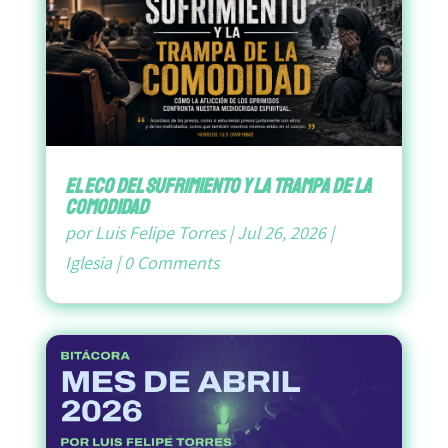
El Eco del Sufrimiento y la Trampa de la
Comodidad
por
Luis Felipe Torres
|
Jul 26, 2026
|
Iglesia
|
0 Comments