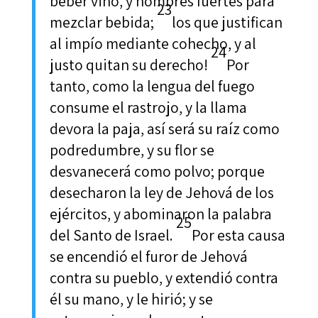
beber vino, y hombres fuertes para
23
mezclar bebida;
los que justifican
al impío mediante cohecho, y al
24
justo quitan su derecho!
Por
tanto, como la lengua del fuego
consume el rastrojo, y la llama
devora la paja, así será su raíz como
podredumbre, y su flor se
desvanecerá como polvo; porque
desecharon la ley de Jehová de los
ejércitos, y abominaron la palabra
25
del Santo de Israel.
Por esta causa
se encendió el furor de Jehová
contra su pueblo, y extendió contra
él su mano, y le hirió; y se