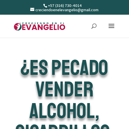
+57 (316) 730-4014
creciendoenelevangelio@gmail.com
¿Es pecado
vender
alcohol,