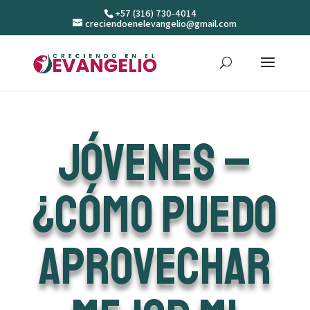
+57 (316) 730-4014
creciendoenelevangelio@gmail.com
JÓVENES –
¿Cómo puedo
aprovechar