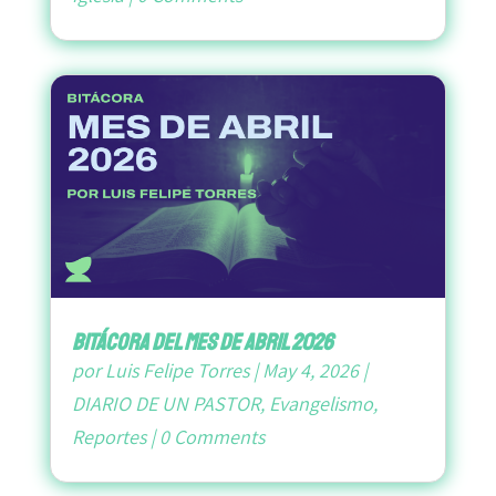
bitácora del mes de abril 2026
por
Luis Felipe Torres
|
May 4, 2026
|
DIARIO DE UN PASTOR
,
Evangelismo
,
Reportes
|
0 Comments