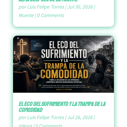
por
Luis Felipe Torres
|
Jul 30, 2026
|
Muerte
|
0 Comments
El Eco del Sufrimiento y la Trampa de la
Comodidad
por
Luis Felipe Torres
|
Jul 26, 2026
|
Iglesia
|
0 Comments