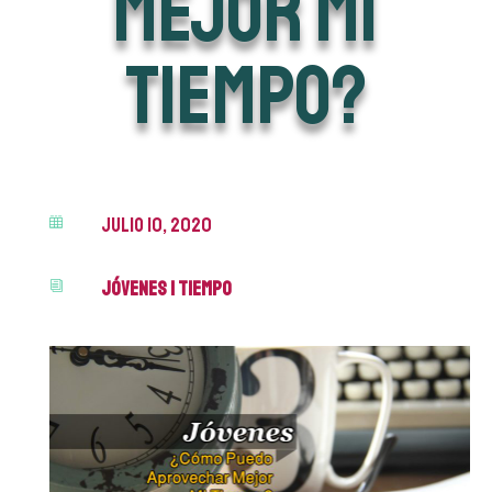
mejor mi
tiempo?
julio 10, 2020

Jóvenes
|
Tiempo
i