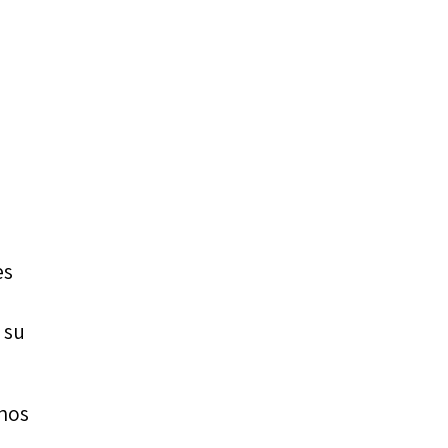
es
 su
 nos