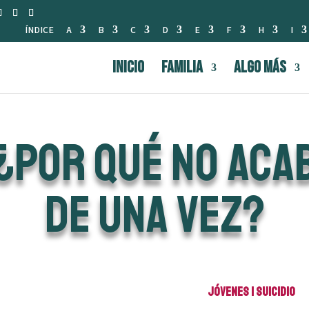
ÍNDICE
A
B
C
D
E
F
H
I
INICIO
FAMILIA
Algo Más
¿POR QUÉ NO ACA
DE UNA VEZ?
Jóvenes
|
Suicidio