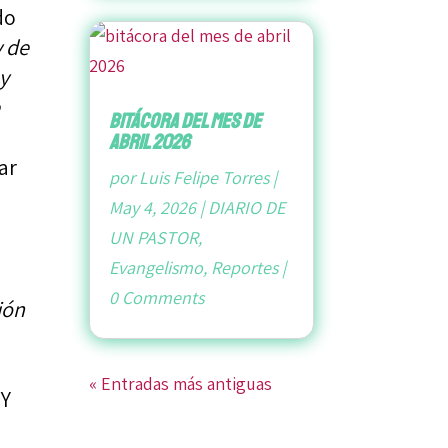
do
y de
 y
e
bitácora del mes de
abril 2026
ar
por
Luis Felipe Torres
|
May 4, 2026
|
DIARIO DE
UN PASTOR
,
Evangelismo
,
Reportes
|
0 Comments
ión
« Entradas más antiguas
 Y