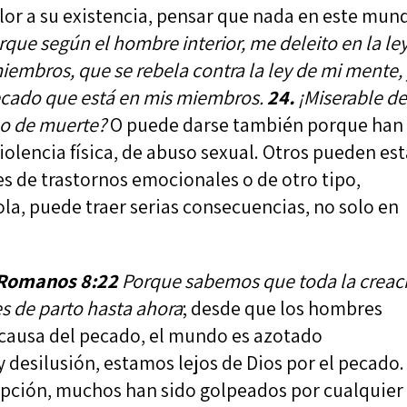
or a su existencia, pensar que nada en este mun
que según el hombre interior, me deleito en la le
iembros, que se rebela contra la ley de mi mente,
pecado que está en mis miembros.
24.
¡Miserable d
rpo de muerte?
O puede darse también porque han
iolencia física, de abuso sexual. Otros pueden est
es de trastornos emocionales o de otro tipo,
rola, puede traer serias consecuencias, no solo en
Romanos 8:22
Porque sabemos que toda la creac
es de parto hasta ahora
; desde que los hombres
 causa del pecado, el mundo es azotado
 desilusión, estamos lejos de Dios por el pecado.
epción, muchos han sido golpeados por cualquier