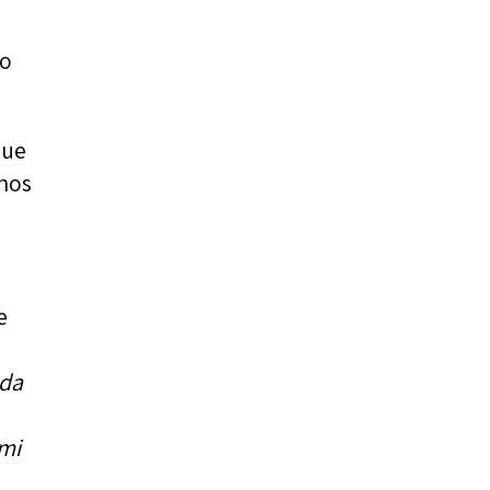
go
que
anos
e
ada
 mi