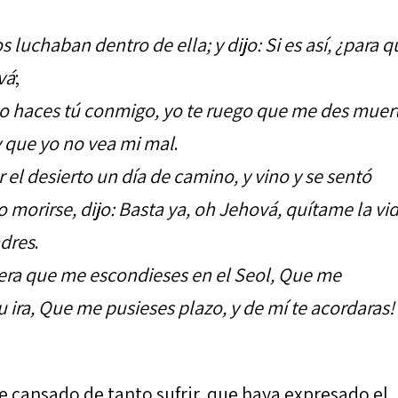
os luchaban dentro de ella; y dijo: Si es así, ¿para 
vá
;
 lo haces tú conmigo, yo te ruego que me des muer
 y que yo no vea mi mal
.
r el desierto un día de camino, y vino y se sentó
morirse, dijo: Basta ya, oh Jehová, quítame la vid
adres
.
era que me escondieses en el Seol, Que me
 ira, Que me pusieses plazo, y de mí te acordaras!
e cansado de tanto sufrir, que haya expresado el