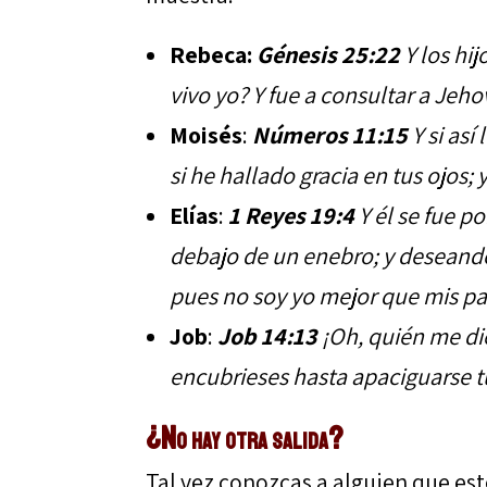
Rebeca:
Génesis 25:22
Y los hij
vivo yo? Y fue a consultar a Jeho
Moisés
:
Números 11:15
Y si así
si he hallado gracia en tus ojos;
Elías
:
1 Reyes 19:4
Y él se fue po
debajo de un enebro; y deseando 
pues no soy yo mejor que mis p
Job
:
Job 14:13
¡Oh, quién me di
encubrieses hasta apaciguarse tu
¿No hay otra salida?
Tal vez conozcas a alguien que est