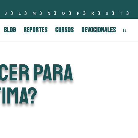
J
L
M
N
O
P
R
S
T
BLOG
Reportes
Cursos
Devocionales
CER PARA
TIMA?