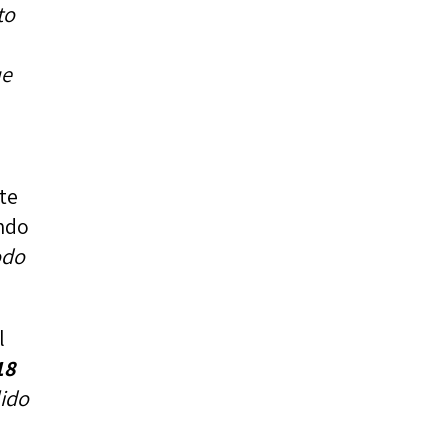
to
ue
te
ando
odo
l
18
lido