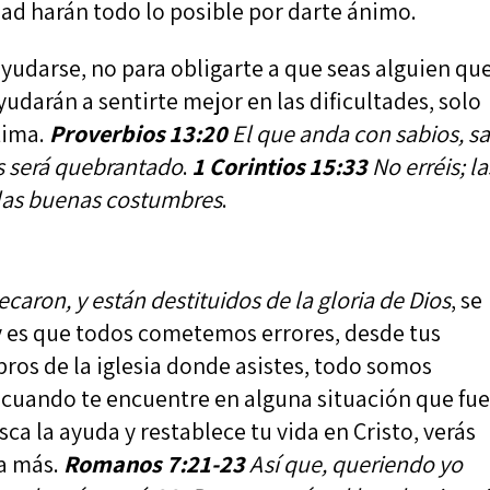
dad harán todo lo posible por darte ánimo.
ayudarse, no para obligarte a que seas alguien qu
yudarán a sentirte mejor en las dificultades, solo
tima.
Proverbios 13:20
El que anda con sabios, s
os será quebrantado
.
1 Corintios 15:33
No erréis; la
las buenas costumbres
.
caron, y están destituidos de la gloria de Dios
, se
y es que todos cometemos errores, desde tus
os de la iglesia donde asistes, todo somos
 cuando te encuentre en alguna situación que fu
a la ayuda y restablece tu vida en Cristo, verás
a más.
Romanos 7:21-23
Así que, queriendo yo