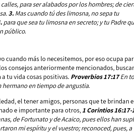
s calles, para ser alabados por los hombres; de cier
sa.
3.
Mas cuando tú des limosna, no sepa tu
.
para que sea tu limosna en secreto; y tu Padre q
en público
.
o cuando más lo necesitemos, por eso ocupa par
o los consejos anteriormente mencionados, busc
a tu vida cosas positivas.
Proverbios 17:17
En t
n hermano en tiempo de angustia
.
edad, el tener amigos, personas que te brindan e
amado e importante para otros,
1 Corintios 16:17-
anas, de Fortunato y de Acaico, pues ellos han sup
taron mi espíritu y el vuestro; reconoced, pues, a