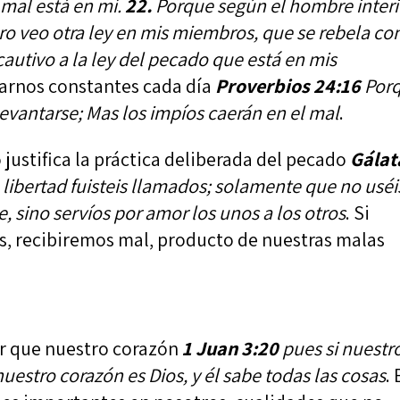
l mal está en mí.
22.
Porque según el hombre interi
o veo otra ley en mis miembros, que se rebela co
cautivo a la ley del pecado que está en mis
ntarnos constantes cada día
Proverbios 24:16
Por
 levantarse; Mas los impíos caerán en el mal
.
o justifica la práctica deliberada del pecado
Gálat
libertad fuisteis llamados; solamente que no uséi
, sino servíos por amor los unos a los otros
. Si
, recibiremos mal, producto de nuestras malas
or que nuestro corazón
1 Juan 3:20
pues si nuestr
estro corazón es Dios, y él sabe todas las cosas
.