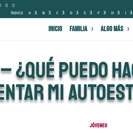
ÍNDICE
A
B
C
D
E
F
H
I
INICIO
FAMILIA
Algo Más
 – ¿QUÉ PUEDO HA
NTAR MI AUTOES
Jóvenes