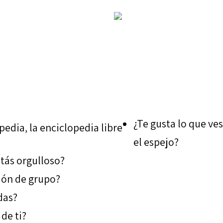
¿Te gusta lo que ve
el espejo?
stás orgulloso?
ción de grupo?
das?
de ti?