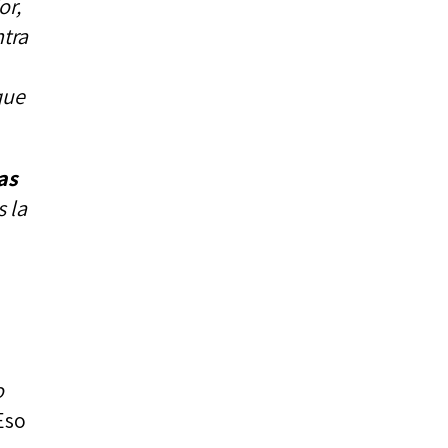
or,
ntra
que
as
s la
o
 Eso