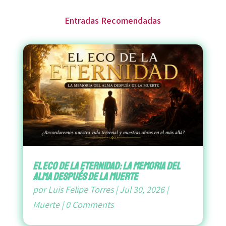
Entradas Recomendadas
El Eco de la Eternidad: La Memoria del
Alma después de la Muerte
por
Luis Felipe Torres
|
Jul 30, 2026
|
Muerte
|
0 Comments