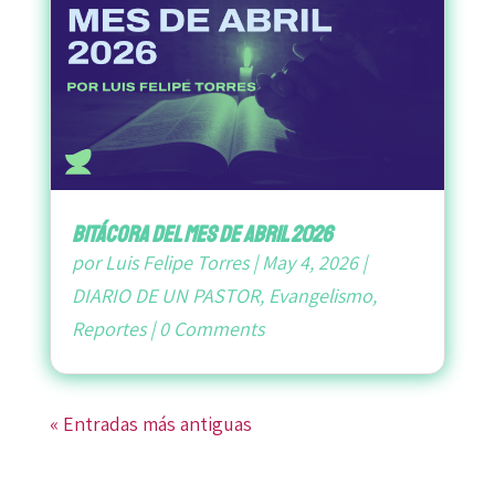
bitácora del mes de abril 2026
por
Luis Felipe Torres
|
May 4, 2026
|
DIARIO DE UN PASTOR
,
Evangelismo
,
Reportes
|
0 Comments
« Entradas más antiguas