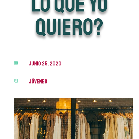
LO QUE YO
QUIERO?
junio 25, 2020

Jóvenes
i