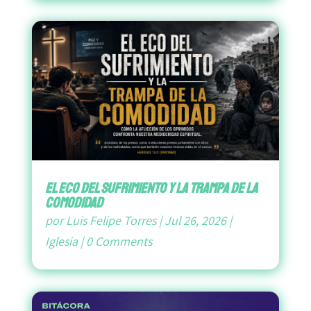
El Eco del Sufrimiento y la Trampa de la
Comodidad
por
Luis Felipe Torres
|
Jul 26, 2026
|
Iglesia
|
0 Comments