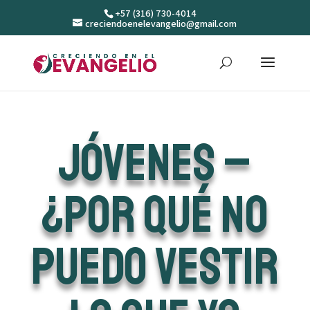
+57 (316) 730-4014
creciendoenelevangelio@gmail.com
JÓVENES –
¿POR QUÉ NO
PUEDO VESTIR