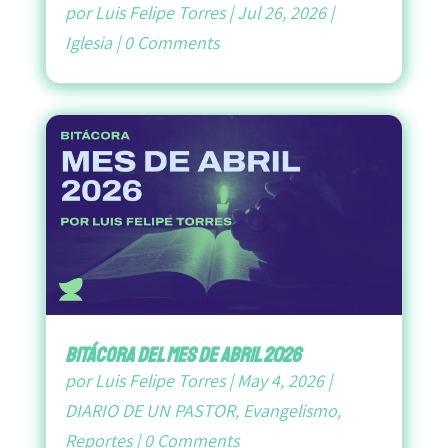
por
Luis Felipe Torres
|
Jul 26, 2026
|
Iglesia
|
0 Comments
bitácora del mes de abril 2026
por
Luis Felipe Torres
|
May 4, 2026
|
DIARIO DE UN PASTOR
,
Evangelismo
,
Reportes
|
0 Comments