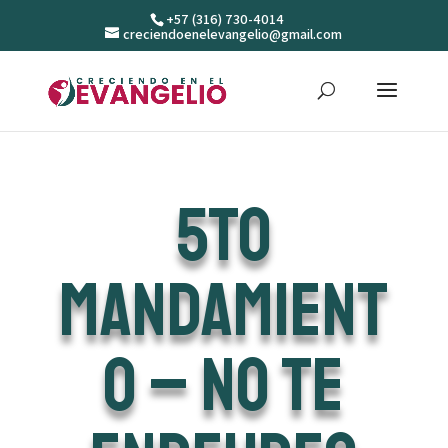
+57 (316) 730-4014
creciendoenelevangelio@gmail.com
5to
MANDAMIENT
O – NO TE