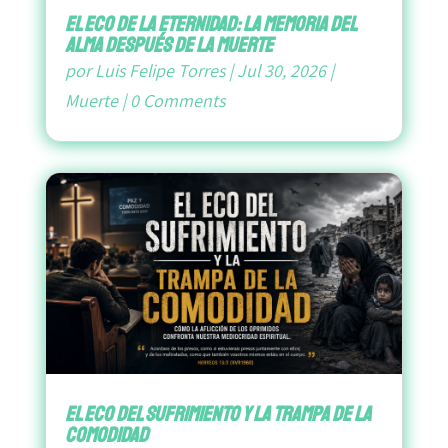
El Eco de la Eternidad: La Memoria del
Alma después de la Muerte
por
Luis Felipe Torres
|
Jul 30, 2026
|
Muerte
|
0 Comments
El Eco del Sufrimiento y la Trampa de la
Comodidad