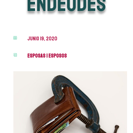
ENDEUDES
junio 19, 2020

Esposas
|
Esposos
i