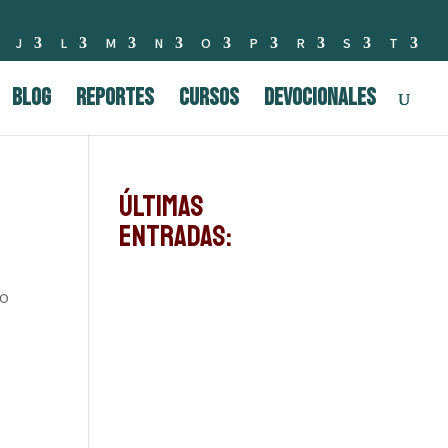
J
L
M
N
O
P
R
S
T
BLOG
Reportes
Cursos
Devocionales
Últimas
Entradas:
mo