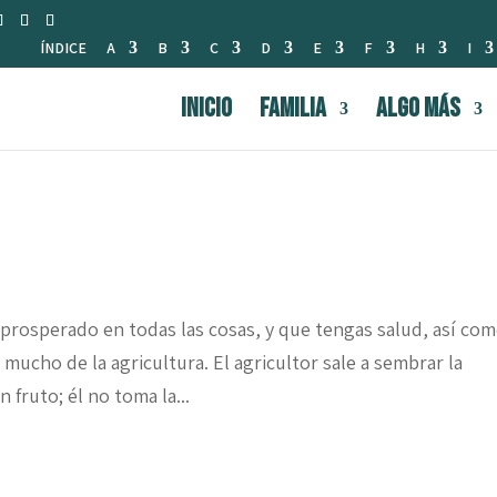
ÍNDICE
A
B
C
D
E
F
H
I
INICIO
FAMILIA
Algo Más
 prosperado en todas las cosas, y que tengas salud, así co
ucho de la agricultura. El agricultor sale a sembrar la
 fruto; él no toma la...