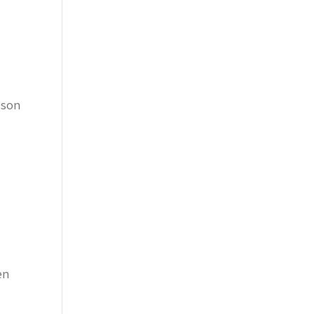
 son
en