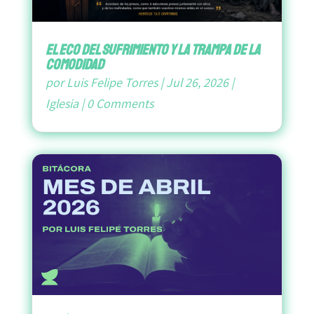
El Eco del Sufrimiento y la Trampa de la
Comodidad
por
Luis Felipe Torres
|
Jul 26, 2026
|
Iglesia
|
0 Comments