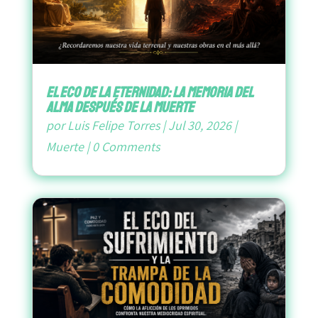
El Eco de la Eternidad: La Memoria del
Alma después de la Muerte
por
Luis Felipe Torres
|
Jul 30, 2026
|
Muerte
|
0 Comments