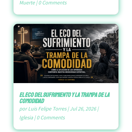
Muerte
|
0 Comments
El Eco del Sufrimiento y la Trampa de la
Comodidad
por
Luis Felipe Torres
|
Jul 26, 2026
|
Iglesia
|
0 Comments