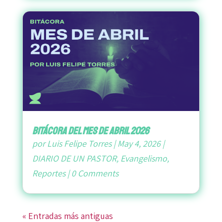
bitácora del mes de abril 2026
por
Luis Felipe Torres
|
May 4, 2026
|
DIARIO DE UN PASTOR
,
Evangelismo
,
Reportes
|
0 Comments
« Entradas más antiguas