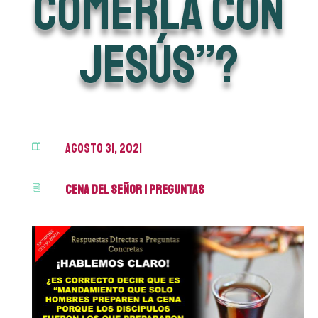
comerla con
Jesús”?
agosto 31, 2021

Cena del Señor
|
Preguntas
i