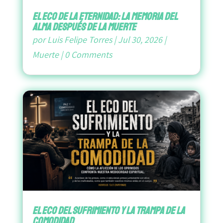
El Eco de la Eternidad: La Memoria del
Alma después de la Muerte
por
Luis Felipe Torres
|
Jul 30, 2026
|
Muerte
|
0 Comments
El Eco del Sufrimiento y la Trampa de la
Comodidad