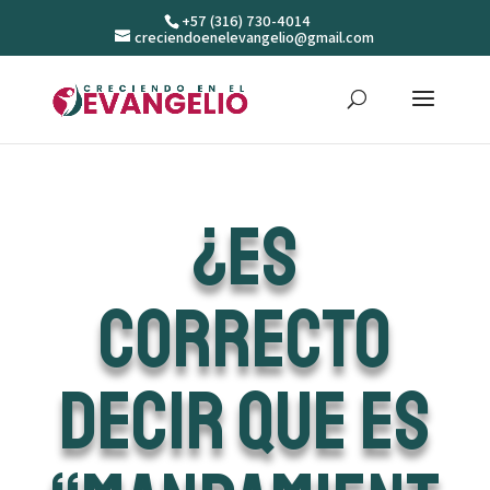
+57 (316) 730-4014
creciendoenelevangelio@gmail.com
¿Es
correcto
decir que es