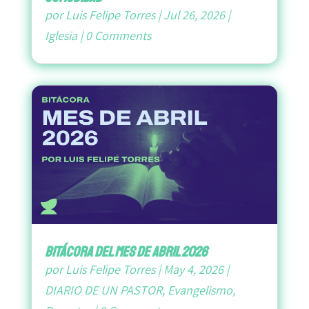
por
Luis Felipe Torres
|
Jul 26, 2026
|
Iglesia
|
0 Comments
bitácora del mes de abril 2026
por
Luis Felipe Torres
|
May 4, 2026
|
DIARIO DE UN PASTOR
,
Evangelismo
,