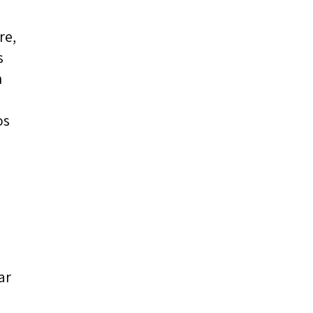
re,
s
n
os
ar