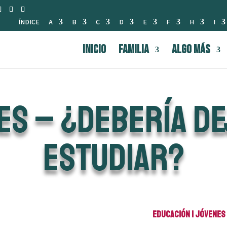
ÍNDICE
A
B
C
D
E
F
H
I
INICIO
FAMILIA
Algo Más
ES – ¿DEBERÍA DE
ESTUDIAR?
Educación
|
Jóvenes