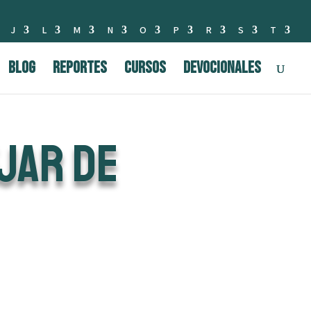
J
L
M
N
O
P
R
S
T
BLOG
Reportes
Cursos
Devocionales
JAR DE