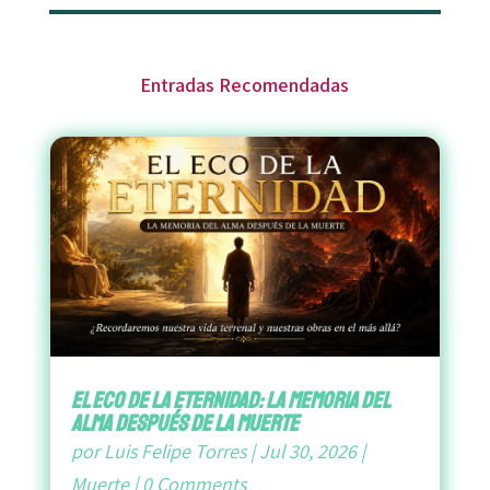
Entradas Recomendadas
El Eco de la Eternidad: La Memoria del
Alma después de la Muerte
por
Luis Felipe Torres
|
Jul 30, 2026
|
Muerte
|
0 Comments