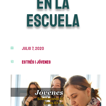
en la
escuela
julio 7, 2020

Estrés
|
Jóvenes
i