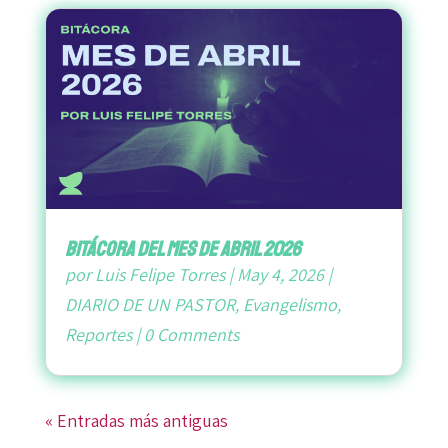
bitácora del mes de abril 2026
por
Luis Felipe Torres
|
May 4, 2026
|
DIARIO DE UN PASTOR
,
Evangelismo
,
Reportes
|
0 Comments
« Entradas más antiguas