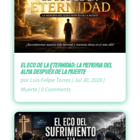
El Eco de la Eternidad: La Memoria del
Alma después de la Muerte
por
Luis Felipe Torres
|
Jul 30, 2026
|
Muerte
|
0 Comments