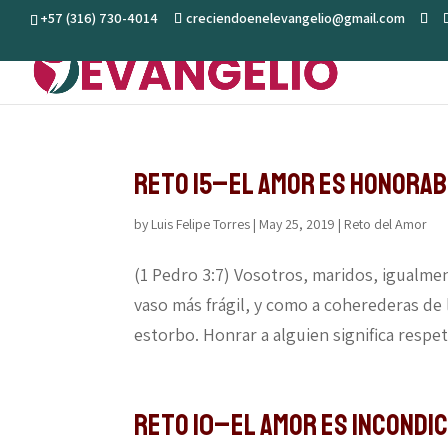
+57 (316) 730-4014
creciendoenelevangelio@gmail.com
Reto 15–El amor es honora
by
Luis Felipe Torres
|
May 25, 2019
|
Reto del Amor
(1 Pedro 3:7) Vosotros, maridos, igualme
vaso más frágil, y como a coherederas de 
estorbo. Honrar a alguien significa respeta
Reto 10–El amor es incondi