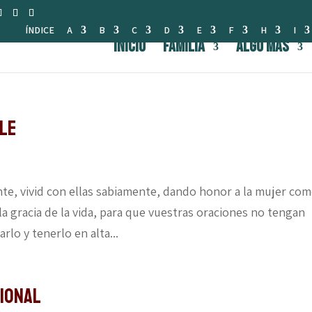
ÍNDICE
A
B
C
D
E
F
H
I
INICIO
FAMILIA
Algo Más
ble
nte, vivid con ellas sabiamente, dando honor a la mujer com
la gracia de la vida, para que vuestras oraciones no tengan
rlo y tenerlo en alta...
cional