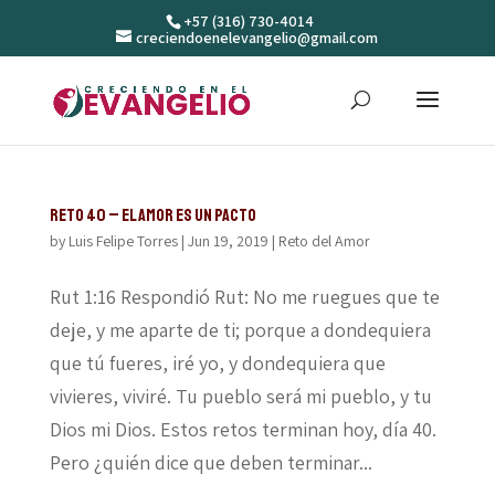
+57 (316) 730-4014
creciendoenelevangelio@gmail.com
Reto 40 – El amor es un pacto
by
Luis Felipe Torres
|
Jun 19, 2019
|
Reto del Amor
Rut 1:16 Respondió Rut: No me ruegues que te
deje, y me aparte de ti; porque a dondequiera
que tú fueres, iré yo, y dondequiera que
vivieres, viviré. Tu pueblo será mi pueblo, y tu
Dios mi Dios. Estos retos terminan hoy, día 40.
Pero ¿quién dice que deben terminar...