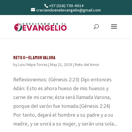
+57 (316) 730-4014
creciendoenelevangelio@gmail.com
Reto 11–El amor valora
by
Luis Felipe Torres
|
May 21, 2019
|
Reto del Amor
Reflexionemos: (Génesis 2:23) Dijo entonces
Adán: Esto es ahora hueso de mis huesos y
carne de mi carne; ésta será llamada Varona,
porque del varón fue tomada.(Génesis 2:24)
Por tanto, dejará el hombre a su padre y a su
madre, y se unirá a su mujer, y serán una sola...