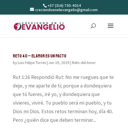
+57 (316) 730-4014
creciendoenelevangelio@gmail.com
Reto 40 – El amor es un pacto
by
Luis Felipe Torres
|
Jun 19, 2019
|
Reto del Amor
Rut 1:16 Respondió Rut: No me ruegues que te
deje, y me aparte de ti; porque a dondequiera
que tú fueres, iré yo, y dondequiera que
vivieres, viviré. Tu pueblo será mi pueblo, y tu
Dios mi Dios. Estos retos terminan hoy, día 40.
Pero ¿quién dice que deben terminar...