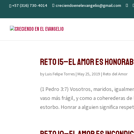
+57 (316) 730-4014
creciendoenelevangelio@gmail.com
Reto 15–El amor es honora
by
Luis Felipe Torres
|
May 25, 2019
|
Reto del Amor
(1 Pedro 3:7) Vosotros, maridos, igualme
vaso más frágil, y como a coherederas de 
estorbo. Honrar a alguien significa respeta