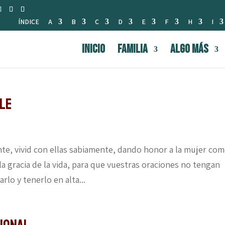
ÍNDICE
A
B
C
D
E
F
H
I
INICIO
FAMILIA
Algo Más
ble
nte, vivid con ellas sabiamente, dando honor a la mujer com
la gracia de la vida, para que vuestras oraciones no tengan
rlo y tenerlo en alta...