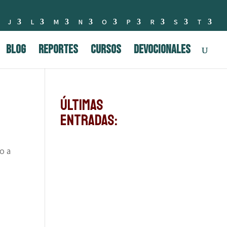
J
L
M
N
O
P
R
S
T
BLOG
Reportes
Cursos
Devocionales
Últimas
Entradas:
o a