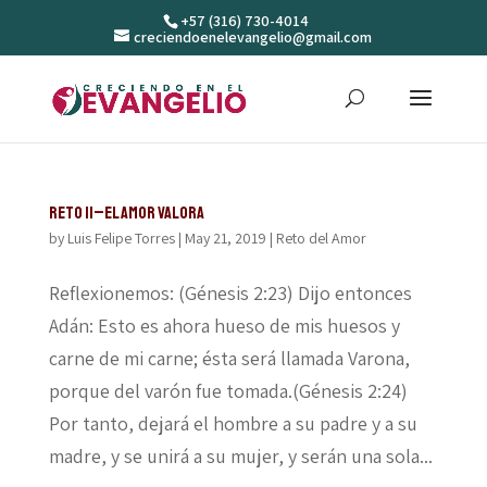
+57 (316) 730-4014
creciendoenelevangelio@gmail.com
Reto 11–El amor valora
by
Luis Felipe Torres
|
May 21, 2019
|
Reto del Amor
Reflexionemos: (Génesis 2:23) Dijo entonces
Adán: Esto es ahora hueso de mis huesos y
carne de mi carne; ésta será llamada Varona,
porque del varón fue tomada.(Génesis 2:24)
Por tanto, dejará el hombre a su padre y a su
madre, y se unirá a su mujer, y serán una sola...