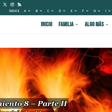
ÍNDICE
A
B
C
D
E
F
H
I
INICIO
FAMILIA
Algo Más