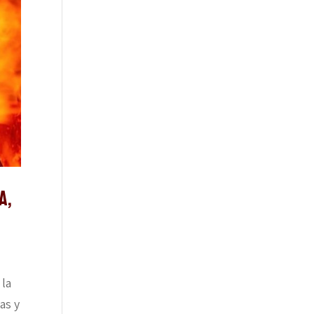
A,
 la
as y