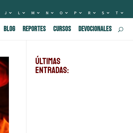
J
L
M
N
O
P
R
S
T
BLOG
Reportes
Cursos
Devocionales
Últimas
Entradas: