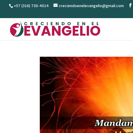
+57 (316) 730-4014
creciendoenelevangelio@gmail.com