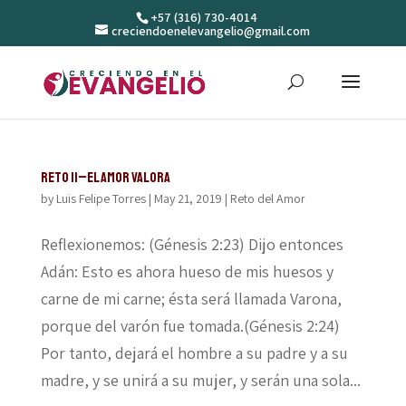
+57 (316) 730-4014
creciendoenelevangelio@gmail.com
Reto 11–El amor valora
by
Luis Felipe Torres
|
May 21, 2019
|
Reto del Amor
Reflexionemos: (Génesis 2:23) Dijo entonces
Adán: Esto es ahora hueso de mis huesos y
carne de mi carne; ésta será llamada Varona,
porque del varón fue tomada.(Génesis 2:24)
Por tanto, dejará el hombre a su padre y a su
madre, y se unirá a su mujer, y serán una sola...