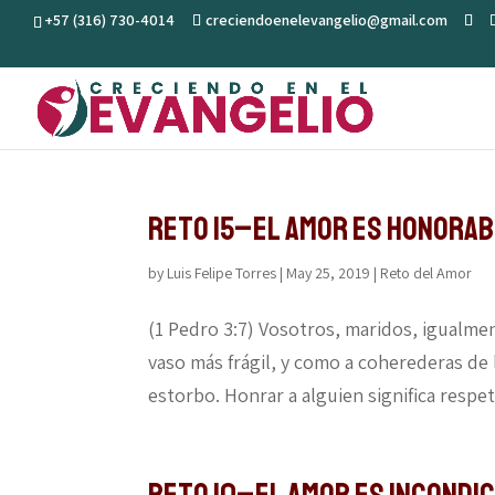
+57 (316) 730-4014
creciendoenelevangelio@gmail.com
Reto 15–El amor es honora
by
Luis Felipe Torres
|
May 25, 2019
|
Reto del Amor
(1 Pedro 3:7) Vosotros, maridos, igualme
vaso más frágil, y como a coherederas de 
estorbo. Honrar a alguien significa respeta