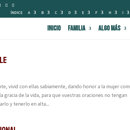
ÍNDICE
A
B
C
D
E
F
H
I
INICIO
FAMILIA
Algo Más
ble
nte, vivid con ellas sabiamente, dando honor a la mujer com
la gracia de la vida, para que vuestras oraciones no tengan
rlo y tenerlo en alta...