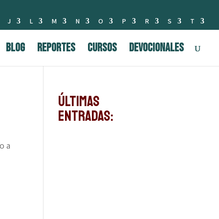
J
L
M
N
O
P
R
S
T
BLOG
Reportes
Cursos
Devocionales
Últimas
Entradas:
o a