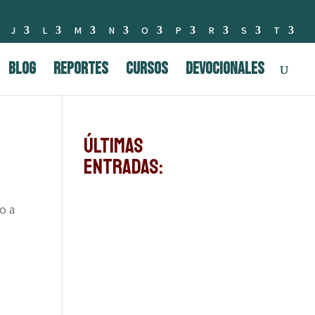
J
L
M
N
O
P
R
S
T
BLOG
Reportes
Cursos
Devocionales
Últimas
Entradas:
o a