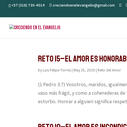
+57 (316) 730-4014
creciendoenelevangelio@gmail.com
Reto 15–El amor es honora
by
Luis Felipe Torres
|
May 25, 2019
|
Reto del Amor
(1 Pedro 3:7) Vosotros, maridos, igualme
vaso más frágil, y como a coherederas de 
estorbo. Honrar a alguien significa respeta