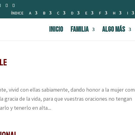
ÍNDICE
A
B
C
D
E
F
H
I
INICIO
FAMILIA
Algo Más
ble
nte, vivid con ellas sabiamente, dando honor a la mujer com
la gracia de la vida, para que vuestras oraciones no tengan
rlo y tenerlo en alta...