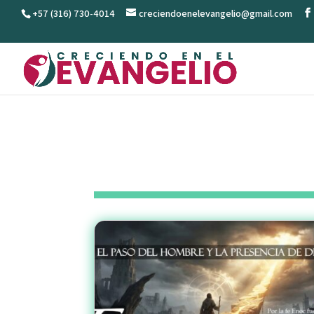
+57 (316) 730-4014
creciendoenelevangelio@gmail.com