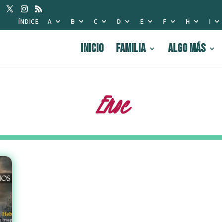
ÍNDICE
A
B
C
D
E
F
H
I
INICIO
FAMILIA
Algo Más
Enoc