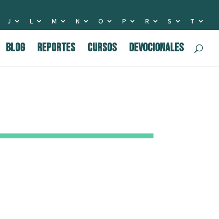
J
L
M
N
O
P
R
S
T
BLOG
Reportes
Cursos
Devocionales