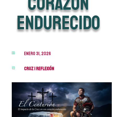
corazón
endurecido
enero 31, 2026

Cruz
|
Reflexión
i