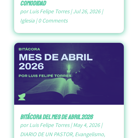
Comodidad
por
Luis Felipe Torres
|
Jul 26, 2026
|
Iglesia
|
0 Comments
bitácora del mes de abril 2026
por
Luis Felipe Torres
|
May 4, 2026
|
DIARIO DE UN PASTOR
,
Evangelismo
,