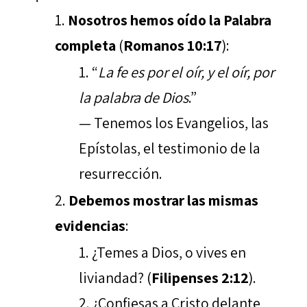
Nosotros hemos oído la Palabra
completa
(
Romanos 10:17
):
“
La fe es por el oír, y el oír, por
la palabra de Dios
.”
— Tenemos los Evangelios, las
Epístolas, el testimonio de la
resurrección.
Debemos mostrar las mismas
evidencias
:
¿Temes a Dios, o vives en
liviandad? (
Filipenses 2:12
).
¿Confiesas a Cristo delante