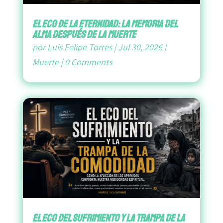
El Eco de la Eternidad: La Memoria del
Alma después de la Muerte
por
Luis Felipe Torres
|
Jul 30, 2026
|
Muerte
|
0 Comments
El Eco del Sufrimiento y la Trampa de la