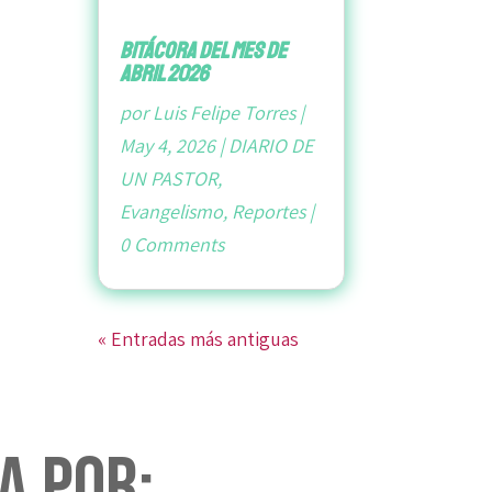
bitácora del mes de
abril 2026
por
Luis Felipe Torres
|
May 4, 2026
|
DIARIO DE
UN PASTOR
,
Evangelismo
,
Reportes
|
0 Comments
« Entradas más antiguas
a por: