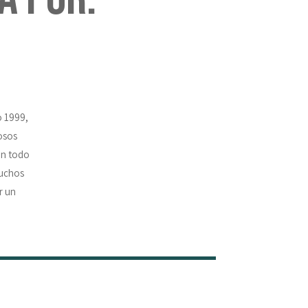
o 1999,
osos
on todo
muchos
r un