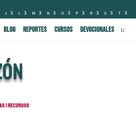
J
L
M
N
O
P
R
S
T
BLOG
Reportes
Cursos
Devocionales
zón
as
|
Recursos