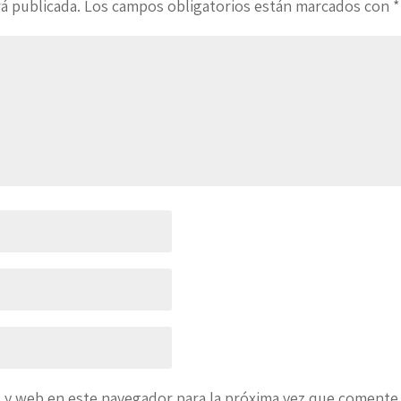
á publicada.
Los campos obligatorios están marcados con
*
 y web en este navegador para la próxima vez que comente