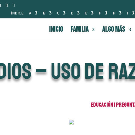
ÍNDICE
A
B
C
D
E
F
H
I
INICIO
FAMILIA
Algo Más
dios – Uso de Ra
Educación
|
Pregunt