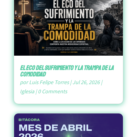
El Eco del Sufrimiento y la Trampa de la
Comodidad
por
Luis Felipe Torres
|
Jul 26, 2026
|
Iglesia
|
0 Comments