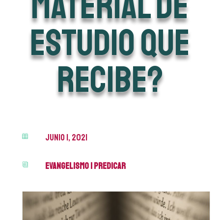
material de
estudio que
recibe?
junio 1, 2021

Evangelismo
|
Predicar
i