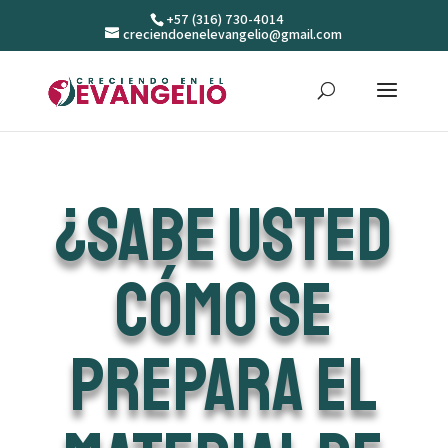
+57 (316) 730-4014
creciendoenelevangelio@gmail.com
¿Sabe usted
cómo se
prepara el