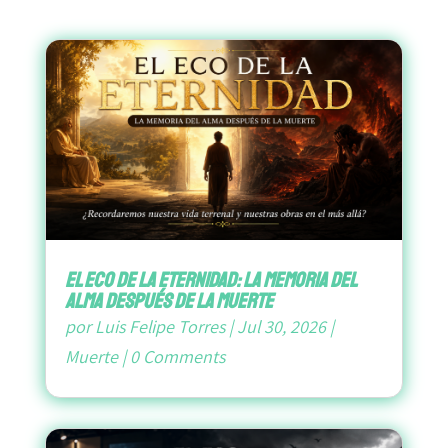
El Eco de la Eternidad: La Memoria del
Alma después de la Muerte
por
Luis Felipe Torres
|
Jul 30, 2026
|
Muerte
|
0 Comments