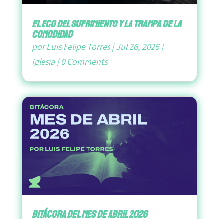
El Eco del Sufrimiento y la Trampa de la
Comodidad
por
Luis Felipe Torres
|
Jul 26, 2026
|
Iglesia
|
0 Comments
bitácora del mes de abril 2026