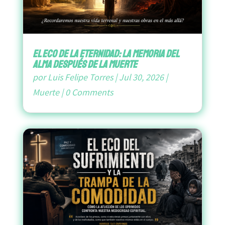
El Eco de la Eternidad: La Memoria del
Alma después de la Muerte
por
Luis Felipe Torres
|
Jul 30, 2026
|
Muerte
|
0 Comments