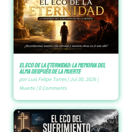
El Eco de la Eternidad: La Memoria del
Alma después de la Muerte
por
Luis Felipe Torres
|
Jul 30, 2026
|
Muerte
|
0 Comments