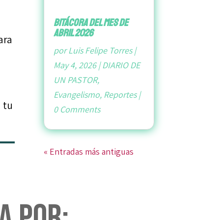
bitácora del mes de
abril 2026
ara
por
Luis Felipe Torres
|
May 4, 2026
|
DIARIO DE
UN PASTOR
,
Evangelismo
,
Reportes
|
 tu
0 Comments
« Entradas más antiguas
a por: