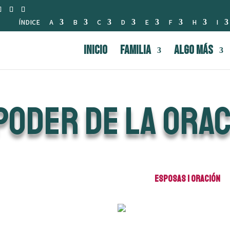
ÍNDICE
A
B
C
D
E
F
H
I
INICIO
FAMILIA
Algo Más
poder de la ora
Esposas
|
Oración