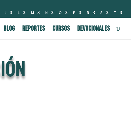
J
L
M
N
O
P
R
S
T
BLOG
Reportes
Cursos
Devocionales
ción