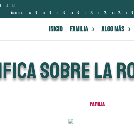
ÍNDICE
A
B
C
D
E
F
H
I
INICIO
FAMILIA
Algo Más
ifica sobre la r
Familia