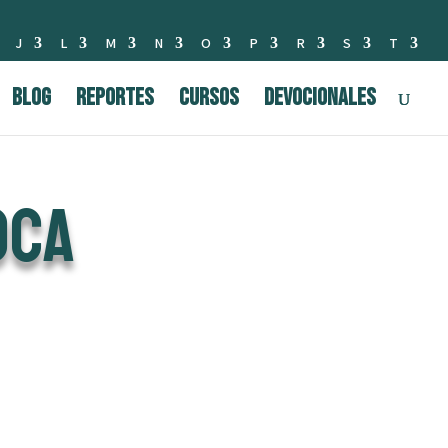
J
L
M
N
O
P
R
S
T
BLOG
Reportes
Cursos
Devocionales
oca