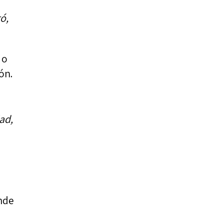
ó,
 o
ón.
ad,
onde