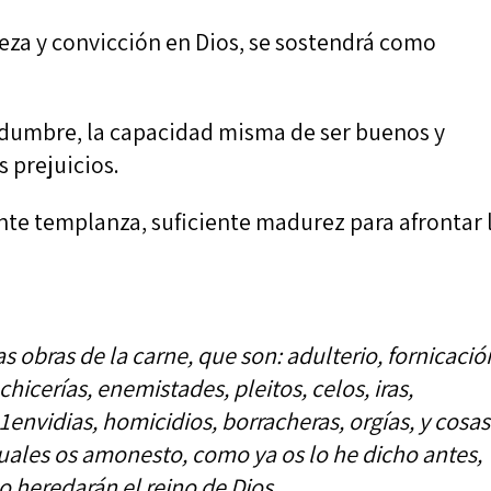
teza y convicción en Dios, se sostendrá como
dumbre, la capacidad misma de ser buenos y
s prejuicios.
ente templanza, suficiente madurez para afrontar 
s obras de la carne, que son: adulterio, fornicació
chicerías, enemistades, pleitos, celos, iras,
1envidias, homicidios, borracheras, orgías, y cosas
cuales os amonesto, como ya os lo he dicho antes,
o heredarán el reino de Dios
.