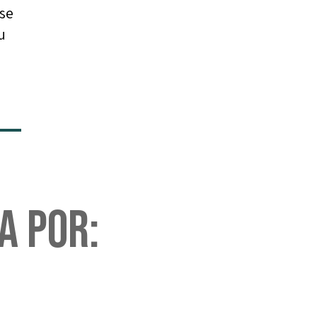
 se
u
a por: