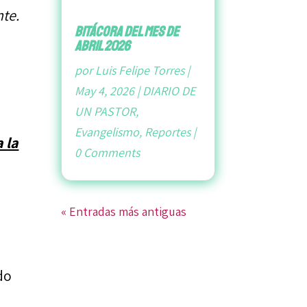
nte.
bitácora del mes de
abril 2026
por
Luis Felipe Torres
|
May 4, 2026
|
DIARIO DE
UN PASTOR
,
Evangelismo
,
Reportes
|
a la
0 Comments
« Entradas más antiguas
do