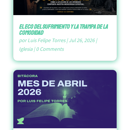
El Eco del Sufrimiento y la Trampa de la
Comodidad
por
Luis Felipe Torres
|
Jul 26, 2026
|
Iglesia
|
0 Comments