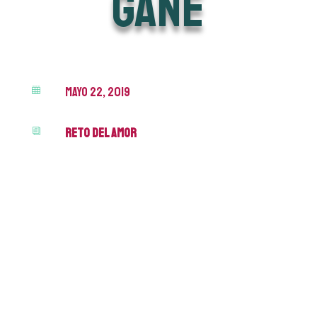
gane
mayo 22, 2019

Reto del Amor
i