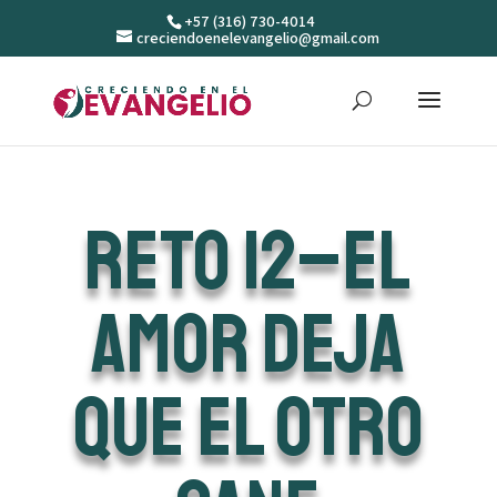
+57 (316) 730-4014
creciendoenelevangelio@gmail.com
Reto 12–El
amor deja
que el otro