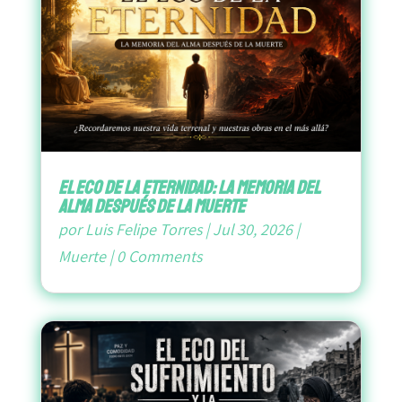
El Eco de la Eternidad: La Memoria del
Alma después de la Muerte
por
Luis Felipe Torres
|
Jul 30, 2026
|
Muerte
|
0 Comments