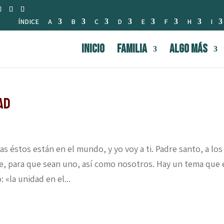
ÍNDICE
A
B
C
D
E
F
H
I
INICIO
FAMILIA
Algo Más
ad
s éstos están en el mundo, y yo voy a ti. Padre santo, a los
, para que sean uno, así como nosotros. Hay un tema que 
 «la unidad en el...