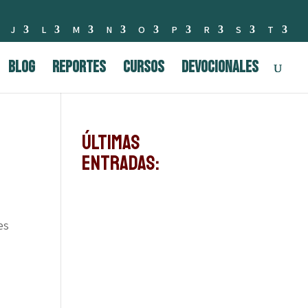
J
L
M
N
O
P
R
S
T
BLOG
Reportes
Cursos
Devocionales
Últimas
Entradas:
es