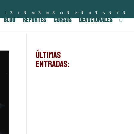
J
L
M
N
O
P
R
S
T
BLOG
Reportes
Cursos
Devocionales
Últimas
Entradas: