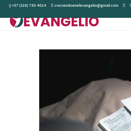
+57 (316) 730-4014
creciendoenelevangelio@gmail.com