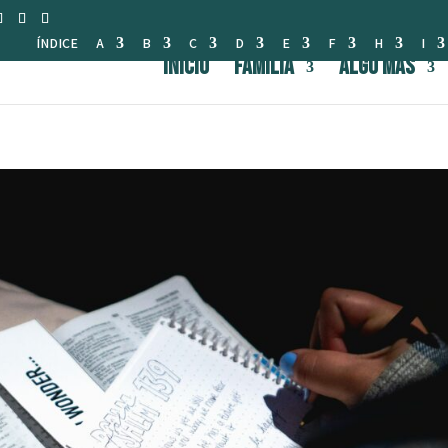
ÍNDICE
A
B
C
D
E
F
H
I
INICIO
FAMILIA
Algo Más