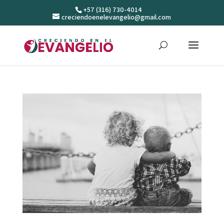
+57 (316) 730-4014
creciendoenelevangelio@gmail.com